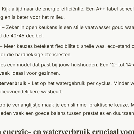
 Kijk altijd naar de energie-efficiëntie. Een A++ label scheel
g en is beter voor het milieu.
u
– Zeker in open keukens is een stille vaatwasser goud waa
d de 40-45 decibel.
– Meer keuzes betekent flexibiliteit: snelle was, eco-stand o
r die hardnekkige etensresten.
es een model dat past bij jouw huishouden. Een 12- tot 14
vaak ideaal voor gezinnen.
erverbruik
– Let op het watergebruik per cyclus. Minder w
ilieuvriendelijkere wasbeurt.
 op je verlanglijstje maak je een slimme, praktische keuze. 
eden vaak een goede balans tussen prestaties en duurzaa
 energie- en waterverbruik cruciaal voo