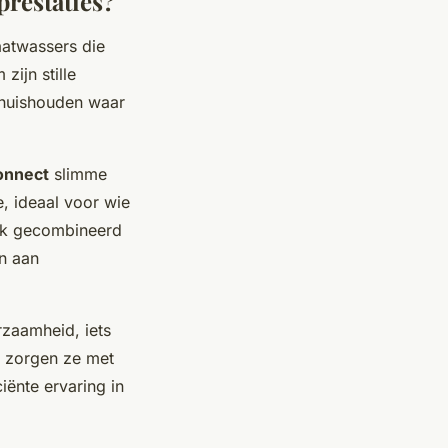
restaties?
aatwassers die
ijn stille
e huishouden waar
nnect
slimme
, ideaal voor wie
ook gecombineerd
en aan
zaamheid, iets
 zorgen ze met
iënte ervaring in