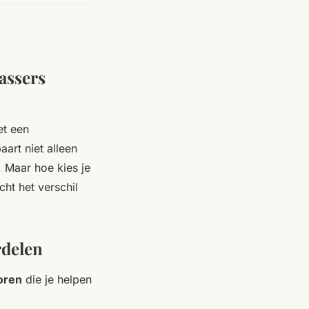
wassers
et een
art niet alleen
 Maar hoe kies je
ht het verschil
rdelen
oren
die je helpen