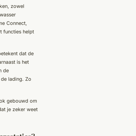
rken, zowel
twasser
ome Connect,
 functies helpt
betekent dat de
rnaast is het
n de
de lading. Zo
r ook gebouwd om
at je zeker weet