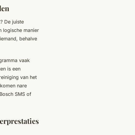
len
? De juiste
n logische manier
niemand, behalve
rogramma vaak
en is een
einiging van het
orkomen nare
n Bosch SMS of
erprestaties