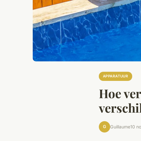
APPARATUUR
Hoe ver
verschi
G
Guillaume
10 n