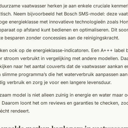
 duurzame vaatwasser herken je aan enkele cruciale kenme
aktisch. Neem bijvoorbeeld het Bosch SMS-model: deze vaa
oge energieklasse met innovatieve technologieën zoals H
paraat op afstand kunt bedienen en optimaliseren. Dit soort
te besparen zonder concessies aan de reinigingskracht.
lijken ook op de energieklasse-indicatoren. Een A+++ label 
 stroom verbruikt in vergelijking met andere modellen. Daa
kijken naar het aantal couverts dat de vaatwasser aankan e
 slimme programma’s die het waterverbruik aanpassen aan 
g verbruik en zorg je voor een langere levensduur.
rzaam model is niet alleen zuinig in energie en water maa
 Daarom loont het om reviews en garanties te checken, zod
 écht rendeert.