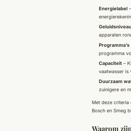
Energielabel
–
energierekenin
Geluidsnivea
apparaten ron
Programma’s
programma voo
Capaciteit
– Ki
vaatwasser is 
Duurzaam wat
zuinigere en m
Met deze criteria
Bosch en Smeg bi
Waarom zijn