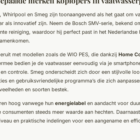
epaalde merken koplopers in vaatwasserp
, Whirlpool en Smeg zijn toonaangevend als het gaat om v
 als innovatief zijn. Neem de Bosch SMV-serie, bekend om z
ënte reiniging, waardoor hij perfect past in het Nederlands
t samenkomen.
 eruit met modellen zoals de WIO PES, die dankzij
Home Co
iermee bedien je de vaatwasser eenvoudig via je smartphone
en controle. Smeg onderscheidt zich door een stijlvolle l
ties en gebruiksvriendelijke programma’s die zich aanpass
veelheden en soorten bestek.
ren hoog vanwege hun
energielabel
en aandacht voor duur
 consumenten steeds meer waarde aan hechten. Daarnaast
iveau en praktische indelingen voor een aangename en effic