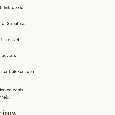
t flink op de
rd. Streef naar
f intensief
-couverts
ater betekent een
Merken zoals
mheid.
r jouw