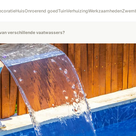
ecoratie
Huis
Onroerend goed
Tuin
Verhuizing
Werkzaamheden
Zwem
s van verschillende vaatwassers?