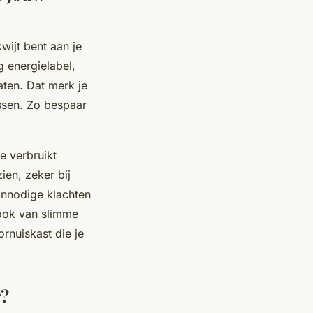
wijt bent aan je
 energielabel,
aten. Dat merk je
ssen. Zo bespaar
e verbruikt
en, zeker bij
onnodige klachten
 ook van slimme
ornuiskast die je
r?