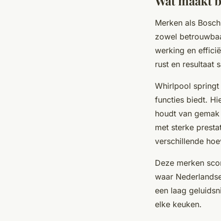
Wat maakt b
Merken als Bosch
zowel betrouwbaar
werking en effici
rust en resultaa
Whirlpool springt
functies biedt. H
houdt van gemak 
met sterke presta
verschillende hoe
Deze merken sco
waar Nederlandse
een laag geluidsn
elke keuken.